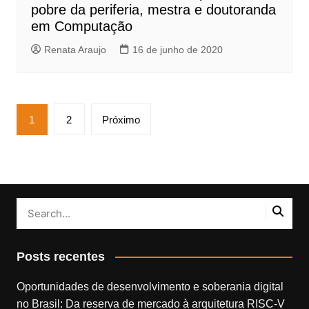
pobre da periferia, mestra e doutoranda
em Computação
Renata Araujo
16 de junho de 2020
Paginação
1
2
Próximo
de
posts
Posts recentes
Oportunidades de desenvolvimento e soberania digital
no Brasil: Da reserva de mercado à arquitetura RISC-V