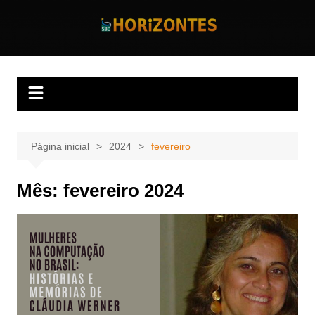
Ir
para
Horizontes
Revista Horizontes
o
conteúdo
Página inicial
2024
fevereiro
Mês:
fevereiro 2024