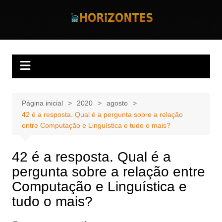
Ir
para
Horizontes
Revista Horizontes
o
conteúdo
Página inicial
2020
agosto
42 é a resposta. Qual é a pergunta sobre a relação
entre Computação e Linguística e tudo o mais?
42 é a resposta. Qual é a
pergunta sobre a relação entre
Computação e Linguística e
tudo o mais?