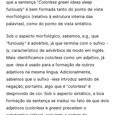
que a sentença “
Colorless green ideas sleep
furiously
” é bem formada tanto do ponto de vista
morfológico (relativo à estrutura interna das
palavras), como do ponto de vista sintático.
Sob o aspecto morfológico, sabemos, e.g., que
“furiously”
é advérbio, já que termina com o sufixo
-
ly,
característico de advérbios de modo em inglês.
Mais: identificamos
colorless
como um adjetivo, já
que
-less
é usado para a formação de outros
adjetivos na mesma língua. Adicionalmente,
sabemos que o sufixo
-less
introduz sentido de
negação; portanto, algo que é “
colorless
” é
desprovido de cor. Sob o aspecto sintático, a boa
formação da sentença se traduz no fato de que dois
adjetivos (
colorless
e
green
) precedem o
substantivo (
ideas
), seguindo a ordem de