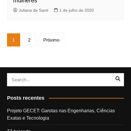
mulheres
Juliana de Santi
1 de julho de 2020
Paginação
1
2
Próximo
de
posts
Posts recentes
Projeto GECET: Garotas nas Engenharias, Ciências
Exatas e Tecnologia