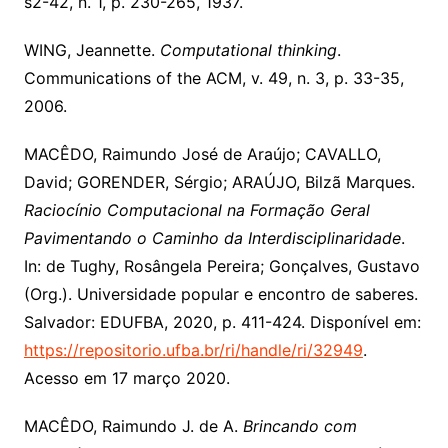
s2-42, n. 1, p. 230-265, 1937.
WING, Jeannette.
Computational thinking
.
Communications of the ACM, v. 49, n. 3, p. 33-35,
2006.
MACÊDO, Raimundo José de Araújo; CAVALLO,
David; GORENDER, Sérgio; ARAÚJO, Bilzã Marques.
Raciocínio Computacional na Formação Geral
Pavimentando o Caminho da Interdisciplinaridade
.
In: de Tughy, Rosângela Pereira; Gonçalves, Gustavo
(Org.). Universidade popular e encontro de saberes.
Salvador: EDUFBA, 2020, p. 411-424. Disponível em:
https://repositorio.ufba.br/ri/handle/ri/32949
.
Acesso em 17 março 2020.
MACÊDO, Raimundo J. de A.
Brincando com