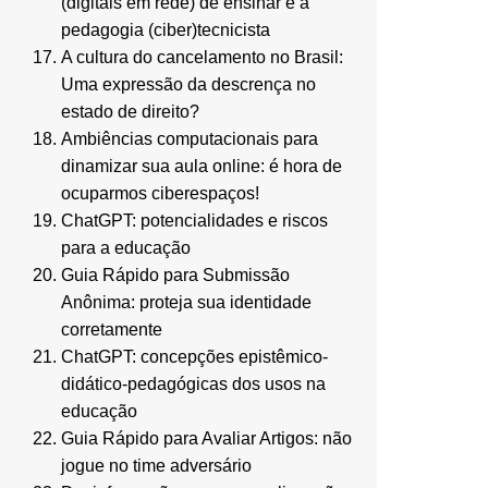
(digitais em rede) de ensinar e a
pedagogia (ciber)tecnicista
A cultura do cancelamento no Brasil:
Uma expressão da descrença no
estado de direito?
Ambiências computacionais para
dinamizar sua aula online: é hora de
ocuparmos ciberespaços!
ChatGPT: potencialidades e riscos
para a educação
Guia Rápido para Submissão
Anônima: proteja sua identidade
corretamente
ChatGPT: concepções epistêmico-
didático-pedagógicas dos usos na
educação
Guia Rápido para Avaliar Artigos: não
jogue no time adversário