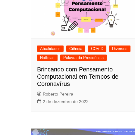
Meninas Digitais
Personalidades da
Computação
Variedades
Atualidades
Ciência
COVID
Diversos
Notícias
Palavra da Presidência
Brincando com Pensamento
Computacional em Tempos de
Coronavírus
Roberto Pereira
2 de dezembro de 2022