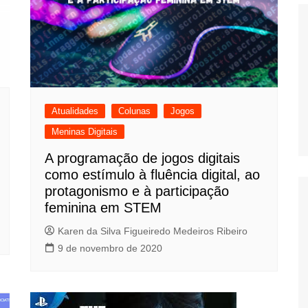
Histórico
COVID
Atualidades
Colunas
Jogos
Entrevistas
Meninas Digitais
Eu sou a cara da
computação
A programação de jogos digitais
Hora do Chat
como estímulo à fluência digital, ao
protagonismo e à participação
O Caso do Vestível
feminina em STEM
Controlador
Karen da Silva Figueiredo Medeiros Ribeiro
9 de novembro de 2020