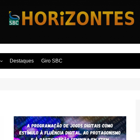
Horizontes
Destaques
Giro SBC
nça
 Contemporânea