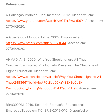
Referências:
A Educação Proibida. Documentário. 2012. Disponível em:
https://www.youtube.com/watch?v=OTerSwwxR9Y.
Acesso em:
27/04/2020.
A Guerra dos Mundos. Filme. 2005. Disponível em:
https://www.netflix.com/title/70021644
. Acesso em:
27/04/2020.
AHMAD, A. S. 2020. Why You Should Ignore All That
Coronavirus-Inspired Productivity Pressure. The Chronicle of
Higher Education. Disponível em:
https://www.chronicle.com/article/Why-You-Should-Ignore-All-
That/248366?fbclid=IwAR0uiigq05kzYSBXBoCgZ-
XwgF8SGn8u_HicnTqM9v8865N1vM2atcRHcak.
Acesso em:
27/04/2020.
BRASSCOM. 2019. Relatório Formação Educacional e
Empregabilidade em TIC. BRI2-2019-010
.
Disponível em: