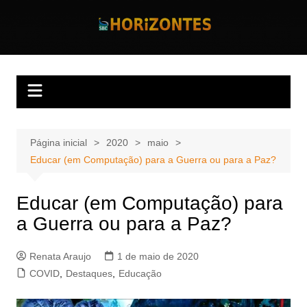
Ir
para
Horizontes
Revista Horizontes
o
conteúdo
Página inicial
2020
maio
Educar (em Computação) para a Guerra ou para a Paz?
Educar (em Computação) para
a Guerra ou para a Paz?
Renata Araujo
1 de maio de 2020
COVID
,
Destaques
,
Educação