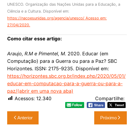
UNESCO. Organização das Nações Unidas para a Educação, a
Ciência e a Cultura. Disponível em:
https://nacoesunidas.org/agencia/unesco/ Acesso em:
27/04/2020.
Como citar esse artigo:
Araujo, R.M e Pimentel, M.
2020. Educar (em
Computação) para a Guerra ou para a Paz? SBC
Horizontes. ISSN: 2175-9235. Disponível em:
https://horizontes.sbc.org.br/index.php/2020/05/01/
educar-em-computacao-para-a-guerra-ou-para-a-
paz
/
(abrir em uma nova aba)
Acessos:
12.340
Compartilhe:
Navegação
Anterior
Próximo
de
Post