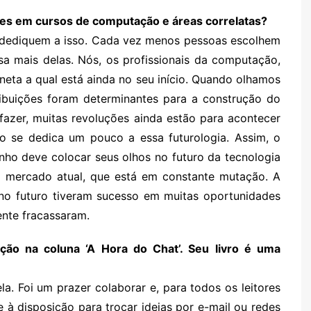
tes em cursos de computação e áreas correlatas?
 dediquem a isso. Cada vez menos pessoas escolhem
a mais delas. Nós, os profissionais da computação,
eta a qual está ainda no seu início. Quando olhamos
ribuições foram determinantes para a construção do
fazer, muitas revoluções ainda estão para acontecer
vro se dedica um pouco a essa futurologia. Assim, o
inho deve colocar seus olhos no futuro da tecnologia
o mercado atual, que está em constante mutação. A
 no futuro tiveram sucesso em muitas oportunidades
ente fracassaram.
ção na coluna ‘A Hora do Chat’. Seu livro é uma
!
a. Foi um prazer colaborar e, para todos os leitores
 à disposição para trocar ideias por e-mail ou redes