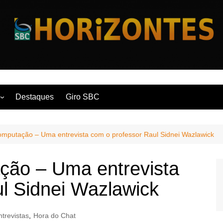
Horizontes
Destaques
Giro SBC
nça
Computação – Uma entrevista com o professor Raul Sidnei Wazlawick
 Contemporânea
ção – Uma entrevista
l Sidnei Wazlawick
ntrevistas
,
Hora do Chat