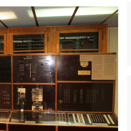
Histórico
COVID
Entrevistas
Eu sou a cara da
computação
Hora do Chat
O Caso do Vestível
Controlador