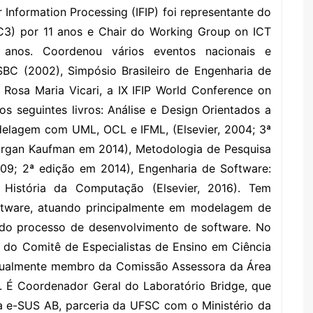
r Information Processing (IFIP) foi representante do
C3) por 11 anos e Chair do Working Group on ICT
anos. Coordenou vários eventos nacionais e
 SBC (2002), Simpósio Brasileiro de Engenharia de
Rosa Maria Vicari, a IX IFIP World Conference on
s seguintes livros: Análise e Design Orientados a
delagem com UML, OCL e IFML, (Elsevier, 2004; 3ª
organ Kaufman em 2014), Metodologia de Pesquisa
009; 2ª edição em 2014), Engenharia de Software:
e História da Computação (Elsevier, 2016). Tem
ftware, atuando principalmente em modelagem de
a do processo de desenvolvimento de software. No
 do Comitê de Especialistas de Ensino em Ciência
tualmente membro da Comissão Assessora da Área
 É Coordenador Geral do Laboratório Bridge, que
ma e-SUS AB, parceria da UFSC com o Ministério da