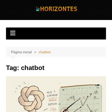
Ir
para
Horizontes
Revista Horizontes
o
conteúdo
Página inicial
chatbot
Tag:
chatbot