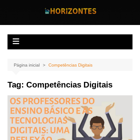
Ir
para
Horizontes
Revista Horizontes
o
conteúdo
Página inicial
Competências Digitais
Tag:
Competências Digitais