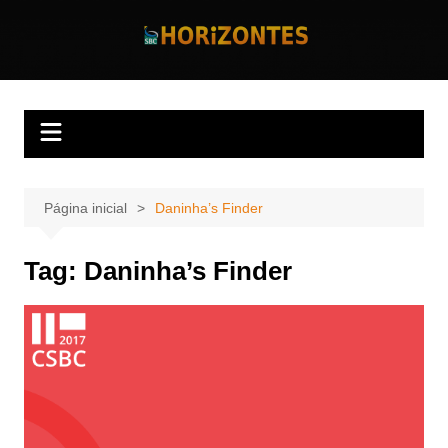
Ir
para
Horizontes
Revista Horizontes
o
conteúdo
Página inicial
Daninha’s Finder
Tag:
Daninha’s Finder