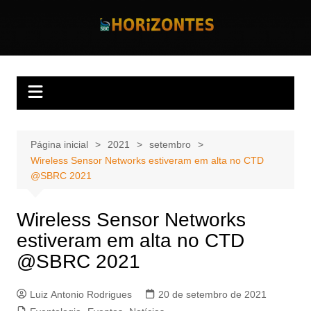
Ir
para
Horizontes
Revista Horizontes
o
conteúdo
Página inicial
2021
setembro
Wireless Sensor Networks estiveram em alta no CTD
@SBRC 2021
Wireless Sensor Networks
estiveram em alta no CTD
@SBRC 2021
Luiz Antonio Rodrigues
20 de setembro de 2021