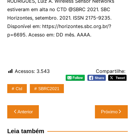
RODRIGUES, Luiz A. Wireless Sensor Networks
estiveram em alta no CTD @SBRC 2021. SBC
Horizontes, setembro. 2021. ISSN 2175-9235.
Disponível em: https://horizontes.sbc.org.br/?
p=6695. Acesso em: DD mês. AAAA.
Acessos:
3.543
Compartilhe:
Ctd
SBRC2021
Navegação
Anterior
Próximo
de
Post
Leia também