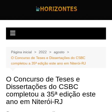
Ir
para
Horizontes
Revista Horizontes
o
conteúdo
Página inicial
2022
agosto
O Concurso de Teses e Dissertações do CSBC
completou a 35ª edição este ano em Niterói-RJ
O Concurso de Teses e
Dissertações do CSBC
completou a 35ª edição este
ano em Niterói-RJ