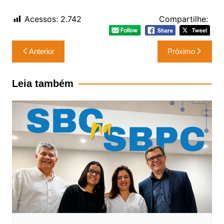
Acessos:
2.742
Compartilhe:
Navegação
Anterior
Próximo
de
Post
Leia também