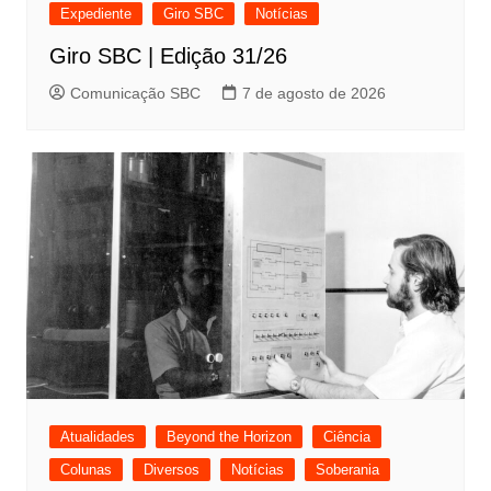
Expediente
Giro SBC
Notícias
Giro SBC | Edição 31/26
Comunicação SBC
7 de agosto de 2026
Atualidades
Beyond the Horizon
Ciência
Colunas
Diversos
Notícias
Soberania