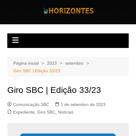
Ir
para
Horizontes
Revista Horizontes
o
conteúdo
Página inicial
2023
setembro
Giro SBC | Edição 33/23
Giro SBC | Edição 33/23
Comunicação SBC
1 de setembro de 2023
Expediente
,
Giro SBC
,
Notícias