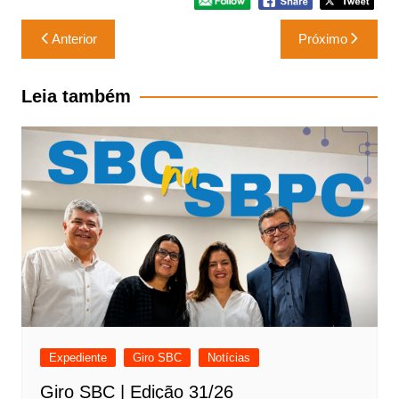
Navegação
Anterior
Próximo
de
Post
Leia também
Expediente
Giro SBC
Notícias
Giro SBC | Edição 31/26