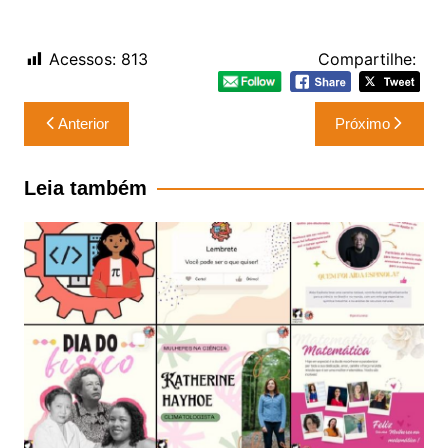
Acessos:
813
Compartilhe:
Navegação
Anterior
Próximo
de
Post
Leia também