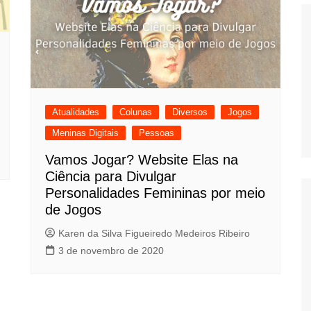
Histórico
COVID
Atualidades
Colunas
Diversos
Jogos
Entrevistas
Meninas Digitais
Pessoas
Eu sou a cara da
computação
Vamos Jogar? Website Elas na
Hora do Chat
Ciência para Divulgar
Personalidades Femininas por meio
O Caso do Vestível
de Jogos
Controlador
Karen da Silva Figueiredo Medeiros Ribeiro
3 de novembro de 2020