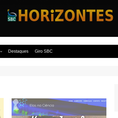
Horizontes
Destaques
Giro SBC
nça
 Contemporânea