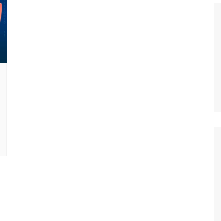
Histórico
COVID
Entrevistas
Eu sou a cara da
computação
Hora do Chat
O Caso do Vestível
Controlador