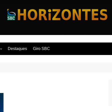
Horizontes
Destaques
Giro SBC
nça
 Contemporânea