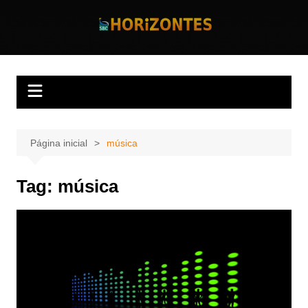
Ir
para
Horizontes
Revista Horizontes
o
conteúdo
Página inicial
música
Tag:
música