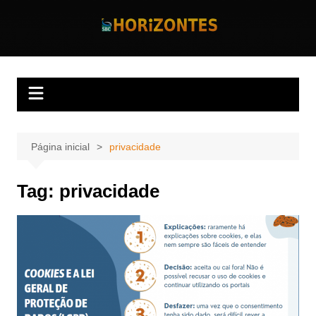
Ir
para
Horizontes
Revista Horizontes
o
conteúdo
Página inicial
privacidade
Tag:
privacidade