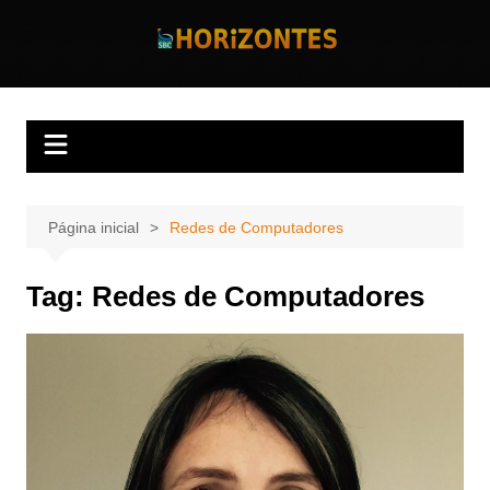
Ir
para
Horizontes
Revista Horizontes
o
conteúdo
Página inicial
Redes de Computadores
Tag:
Redes de Computadores