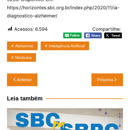
https://horizontes.sbc.org.br/index.php/2020/11/ia-
diagnostico-alzheimer/
Acessos:
6.594
Compartilhe:
Alzheimer
Inteligência Artificial
Medicina
Navegação
Anterior
Próximo
de
Post
Leia também