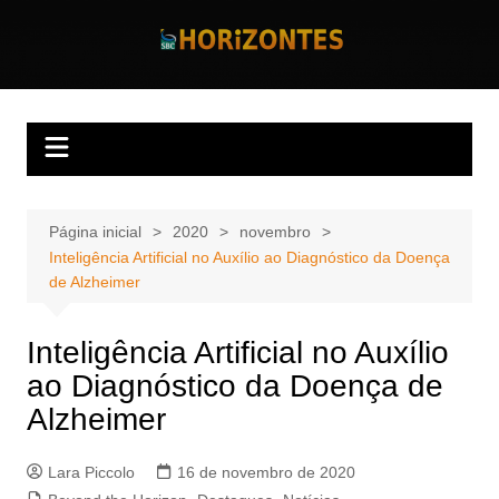
Ir
para
Horizontes
Revista Horizontes
o
conteúdo
Página inicial
2020
novembro
Inteligência Artificial no Auxílio ao Diagnóstico da Doença
de Alzheimer
Inteligência Artificial no Auxílio
ao Diagnóstico da Doença de
Alzheimer
Lara Piccolo
16 de novembro de 2020