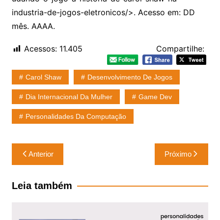
industria-de-jogos-eletronicos
/
>. Acesso em: DD
mês. AAAA.
Acessos:
11.405
Compartilhe:
Carol Shaw
Desenvolvimento De Jogos
Dia Internacional Da Mulher
Game Dev
Personalidades Da Computação
Navegação
Anterior
Próximo
de
Post
Leia também