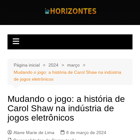
Ir
para
Horizontes
Revista Horizontes
o
conteúdo
Página inicial
2024
março
Mudando o jogo: a história de Carol Shaw na indústria
de jogos eletrônicos
Mudando o jogo: a história de
Carol Shaw na indústria de
jogos eletrônicos
Alane Marie de Lima
8 de março de 2024