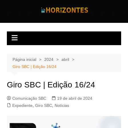
Ir
para
Horizontes
Revista Horizontes
o
conteúdo
Página inicial
2024
abril
Giro SBC | Edição 16/24
Giro SBC | Edição 16/24
Comunicação SBC
19 de abril de 2024
Expediente
,
Giro SBC
,
Notícias