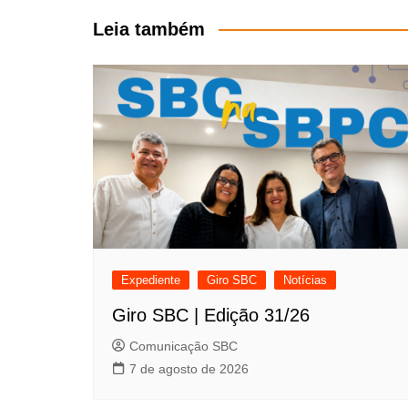
Post
Leia também
Expediente
Giro SBC
Notícias
Giro SBC | Edição 31/26
Comunicação SBC
7 de agosto de 2026