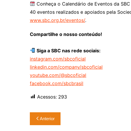
Conheça o Calendário de Eventos da SBC 
40 eventos realizados e apoiados pela Socie
www.sbc.org.br/eventos/
.
Compartilhe o nosso conteúdo!
Siga a SBC nas rede sociais:
instagram.com/sbcoficial
linkedin.com/company/sbcoficial
youtube.com/@sbcoficial
facebook.com/sbcbrasil
Acessos:
293
Navegação
Anterior
de