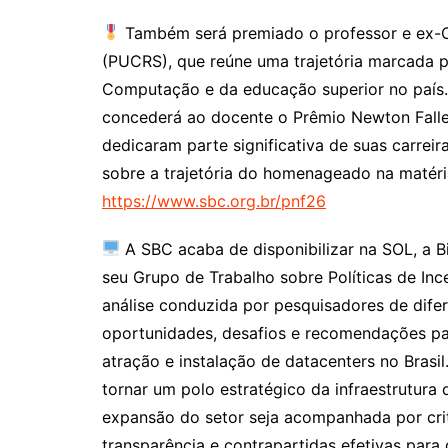
Também será premiado o professor e ex-C
(PUCRS), que reúne uma trajetória marcada
Computação e da educação superior no país.
concederá ao docente o Prêmio Newton Faller
dedicaram parte significativa de suas carrei
sobre a trajetória do homenageado na matéri
https://www.sbc.org.br/pnf26
A SBC acaba de disponibilizar na SOL, a B
seu Grupo de Trabalho sobre Políticas de In
análise conduzida por pesquisadores de dife
oportunidades, desafios e recomendações par
atração e instalação de datacenters no Brasil
tornar um polo estratégico da infraestrutura 
expansão do setor seja acompanhada por crit
transparência e contrapartidas efetivas para 