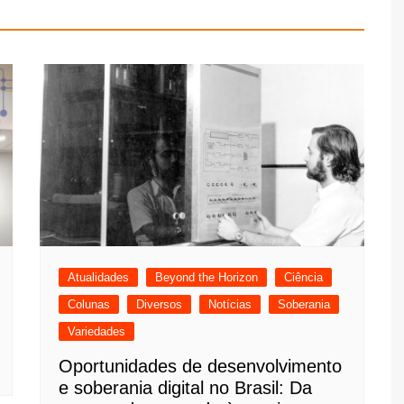
Atualidades
Beyond the Horizon
Ciência
Colunas
Diversos
Notícias
Soberania
Variedades
Oportunidades de desenvolvimento
e soberania digital no Brasil: Da