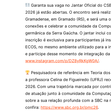
Garanta sua vaga no Jantar Oficial do CSB
2026 já estão abertas. O encontro será reali
Gramadense, em Gramado (RS), e será uma opo
conexões e celebrar a comunidade da Compu
germânica da Serra Gaúcha. O jantar inclui c
inscrição é exclusiva para participantes já i
ECOS, no mesmo ambiente utilizado para a in
e participe desse momento de integração da
www.instagram.com/p/DZ8yRkKgW0A/
.
Pesquisadora de referência em Teoria dos
a professora Celina de Figueiredo (UFRJ) re
2026. Com uma trajetória marcada por contri
de atuação junto à comunidade da Computaç
sobre a sua relação profunda com a SBC na m
confira:
https://www.sbc.org.br/pmc26
.