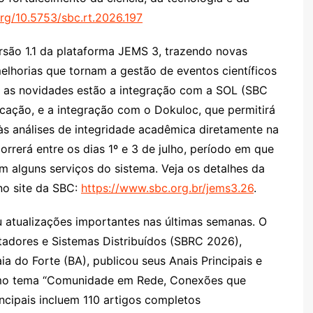
org/10.5753/sbc.rt.2026.197
rsão 1.1 da plataforma JEMS 3, trazendo novas
melhorias que tornam a gestão de eventos científicos
re as novidades estão a integração com a SOL (SBC
cação, e a integração com o Dokuloc, que permitirá
 às análises de integridade acadêmica diretamente na
rrerá entre os dias 1º e 3 de julho, período em que
m alguns serviços do sistema. Veja os detalhes da
no site da SBC:
https://www.sbc.org.br/jems3.26
.
u atualizações importantes nas últimas semanas. O
adores e Sistemas Distribuídos (SBRC 2026),
a do Forte (BA), publicou seus Anais Principais e
omo tema “Comunidade em Rede, Conexões que
incipais incluem 110 artigos completos