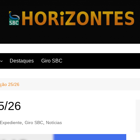
Horizontes
Destaques
Giro SBC
nça
ição 25/26
 Contemporânea
5/26
Expediente
,
Giro SBC
,
Notícias