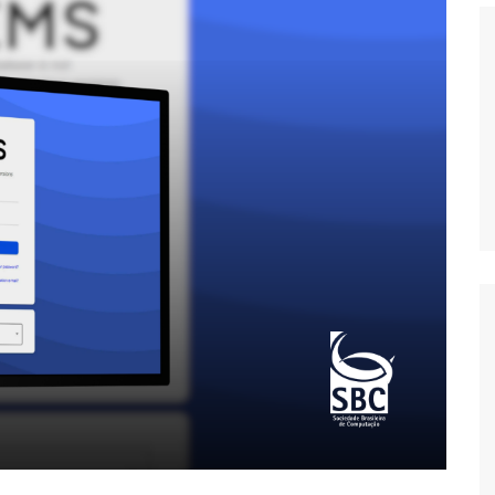
Histórico
COVID
Entrevistas
Eu sou a cara da
computação
Hora do Chat
O Caso do Vestível
Controlador