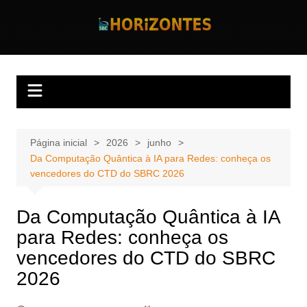
Ir
para
Horizontes
Revista Horizontes
o
conteúdo
Página inicial
2026
junho
Da Computação Quântica à IA para Redes: conheça os
vencedores do CTD do SBRC 2026
Da Computação Quântica à IA
para Redes: conheça os
vencedores do CTD do SBRC
2026