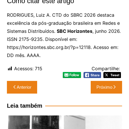
Como citar este artigo
RODRIGUES, Luiz A. CTD do SBRC 2026 destaca
excelência da pós-graduação brasileira em Redes e
Sistemas Distribuídos.
SBC Horizontes
, junho 2026.
ISSN 2175-9235. Disponível em:
https://horizontes.sbc.org.br/?p=12118. Acesso em:
DD mês. AAAA.
Acessos:
715
Compartilhe:
Navegação
Anterior
Próximo
de
Post
Leia também