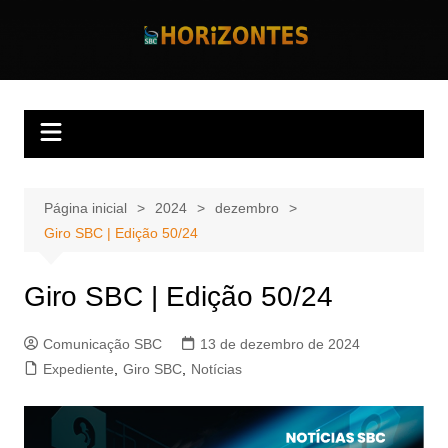
Ir
para
Horizontes
Revista Horizontes
o
conteúdo
Página inicial
2024
dezembro
Giro SBC | Edição 50/24
Giro SBC | Edição 50/24
Comunicação SBC
13 de dezembro de 2024
Expediente
,
Giro SBC
,
Notícias