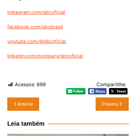
instagram.com/sbcoficial
facebook.com/sbcbrasil
youtube.com/@sbcoficial
linkedin.com/company/sbcoficial
Acessos:
699
Compartilhe:
Navegação
Anterior
Próximo
de
Post
Leia também