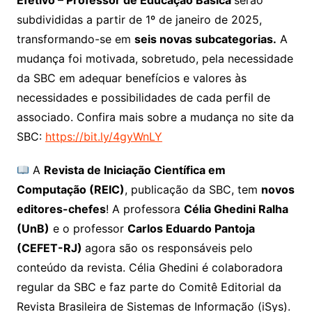
Efetivo – Professor de Educação Básica
serão
subdivididas a partir de 1º de janeiro de 2025,
transformando-se em
seis novas subcategorias.
A
mudança foi motivada, sobretudo, pela necessidade
da SBC em adequar benefícios e valores às
necessidades e possibilidades de cada perfil de
associado. Confira mais sobre a mudança no site da
SBC:
https://bit.ly/4gyWnLY
A
Revista de Iniciação Científica em
Computação (REIC)
, publicação da SBC, tem
novos
editores-chefes
! A professora
Célia Ghedini Ralha
(UnB)
e o professor
Carlos Eduardo Pantoja
(CEFET-RJ)
agora são os responsáveis pelo
conteúdo da revista. Célia Ghedini é colaboradora
regular da SBC e faz parte do Comitê Editorial da
Revista Brasileira de Sistemas de Informação (iSys).