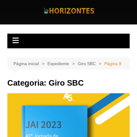
Ir
para
Horizontes
Revista Horizontes
o
conteúdo
Página inicial
Expediente
Giro SBC
Página 8
Categoria:
Giro SBC