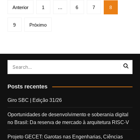
Paginação
Anterior
1
…
6
7
8
de
posts
9
Próximo
Posts recentes
Giro SBC | Edição 31/26
Oportunidades de desenvolvimento e soberania digital
no Brasil: Da reserva de mercado à arquitetura RISC-V
Projeto GECET: Garotas nas Engenharias, Ciências