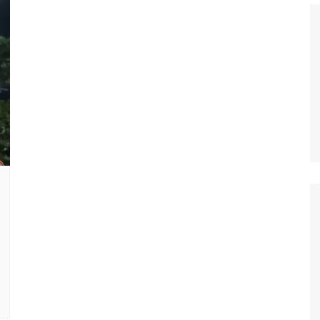
Histórico
COVID
Entrevistas
Eu sou a cara da
computação
Hora do Chat
O Caso do Vestível
Controlador