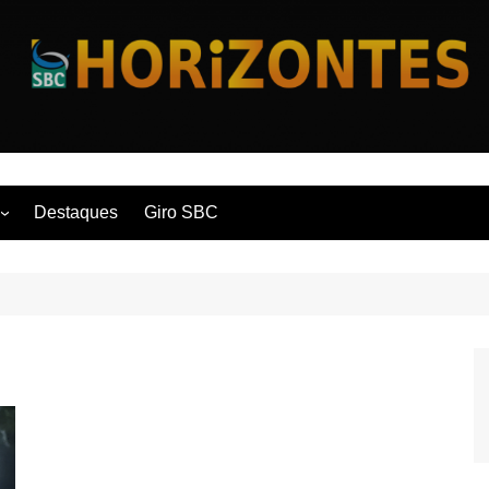
Horizontes
Destaques
Giro SBC
nça
 Contemporânea