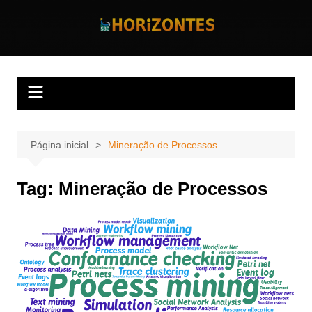
Ir
para
Horizontes
Revista Horizontes
o
conteúdo
Página inicial
Mineração de Processos
Tag:
Mineração de Processos