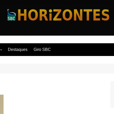
Horizontes
Destaques
Giro SBC
nça
 Contemporânea