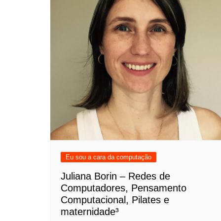
Meninas Digitais
Personalidades da
Computação
Variedades
Eu sou a cara da computação
Juliana Borin – Redes de
Computadores, Pensamento
Computacional, Pilates e
maternidade³