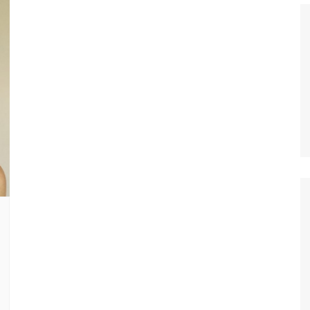
Histórico
COVID
Entrevistas
Eu sou a cara da
computação
Hora do Chat
O Caso do Vestível
Controlador