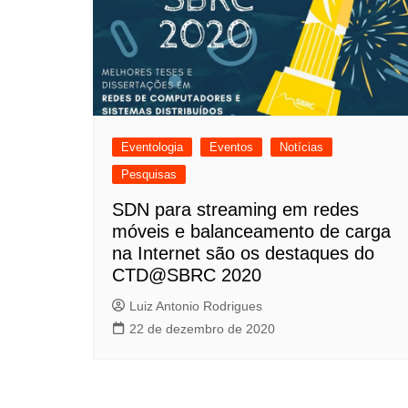
Meninas Digitais
Personalidades da
Computação
Variedades
Eventologia
Eventos
Notícias
Pesquisas
SDN para streaming em redes
móveis e balanceamento de carga
na Internet são os destaques do
CTD@SBRC 2020
Luiz Antonio Rodrigues
22 de dezembro de 2020