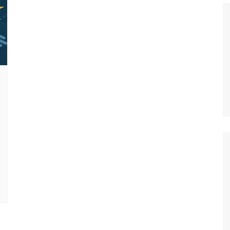
Histórico
COVID
Entrevistas
Eu sou a cara da
computação
Hora do Chat
O Caso do Vestível
Controlador