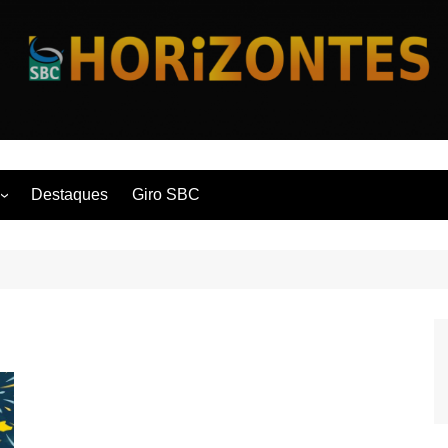
Horizontes
Destaques
Giro SBC
nça
 Contemporânea