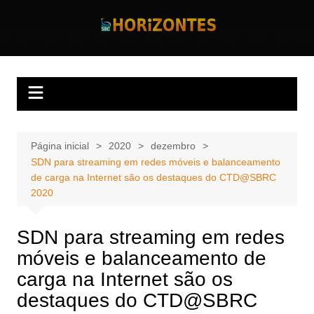
Ir
para
Horizontes
Revista Horizontes
o
conteúdo
Página inicial
2020
dezembro
SDN para streaming em redes móveis e balanceamento
de carga na Internet são os destaques do CTD@SBRC
2020
SDN para streaming em redes
móveis e balanceamento de
carga na Internet são os
destaques do CTD@SBRC