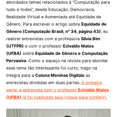
abordados temas relacionados à “Computação para
tudo e todes”, desde Educação, Democracia,
Realidade Virtual e Aumentada até Equidade de
Gênero. Para escrever o artigo sobre
Equidade de
Gênero (Computação Brasil, n° 34, página 43)
, eu
realizei entrevistas com a professora
Sílvia Bim
(UTFPR)
e com o professor
Ecivaldo Matos
(UFBA)
sobre
Equidade de Gênero e Computação
Pervasiva
. Como o espaço na revista para abordar
esse tema tão interessante foi curto, trago na
íntegra para a
Coluna Meninas Digitais
as
entrevistas divididas em duas partes.
A primeira
parte, a entrevista com o professor
Ecivaldo Matos
(UFBA)
já foi publicada aqui (clique para conferir).