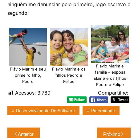
ninguém me denunciar pelo primeiro, logo escrevo o
segundo.
Flávio Marim e
Flávio Marim e seu
Flávio Marim e os
família – esposa
primeiro filho,
filhos Pedro e
Elaine e os filhos
Pedro
Felipe
Pedro e Felipe
Acessos:
3.789
Compartilhe:
Desenvolvimento De Software
Paternidade
Navegação
Anterior
Próximo