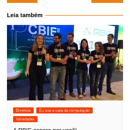
de
Post
Leia também
Diversos
Eu sou a cara da computação
Variedades