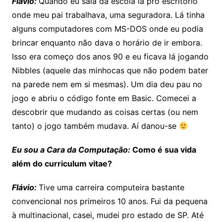
Flávio:
Quando eu saí­a da escola ia pro escritório
onde meu pai trabalhava, uma seguradora. Lá tinha
alguns computadores com MS-DOS onde eu podia
brincar enquanto não dava o horário de ir embora.
Isso era começo dos anos 90 e eu ficava lá jogando
Nibbles (aquele das minhocas que não podem bater
na parede nem em si mesmas). Um dia deu pau no
jogo e abriu o código fonte em Basic. Comecei a
descobrir que mudando as coisas certas (ou nem
tanto) o jogo também mudava. Aí danou-se
Eu sou a Cara da Computação:
Como é
sua vida
além do curriculum vitae?
Flávio:
Tive uma carreira computeira bastante
convencional nos primeiros 10 anos. Fui da pequena
à multinacional, casei, mudei pro estado de SP. Até