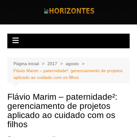
Ir
para
Horizontes
Revista Horizontes
o
conteúdo
Página inicial
2017
agosto
Flávio Marim – paternidade²: gerenciamento de projetos
aplicado ao cuidado com os filhos
Flávio Marim – paternidade²:
gerenciamento de projetos
aplicado ao cuidado com os
filhos