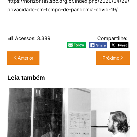
https://horizontes.sbc.org.br/index.php/2020/04/29/
privacidade-em-tempo-de-pandemia-covid-19/
Acessos:
3.389
Compartilhe:
Navegação
Anterior
Próximo
de
Post
Leia também