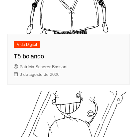
Vida Digital
Tô boiando
Patrícia Scherer Bassani
3 de agosto de 2026