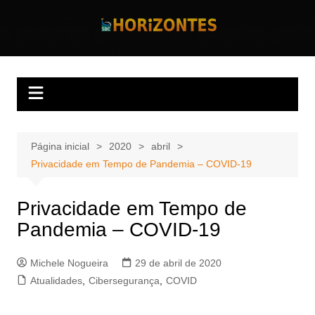
Ir
para
Horizontes
Revista Horizontes
o
conteúdo
Página inicial
2020
abril
Privacidade em Tempo de Pandemia – COVID-19
Privacidade em Tempo de
Pandemia – COVID-19
Michele Nogueira
29 de abril de 2020
Atualidades
,
Cibersegurança
,
COVID