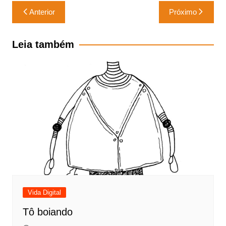
Navegação
Anterior
Próximo
de
Post
Leia também
Vida Digital
Tô boiando