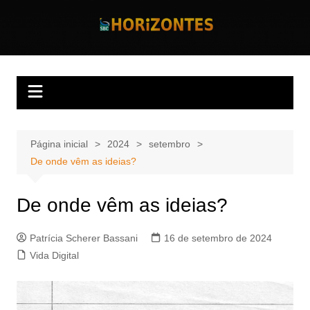
Ir
para
Horizontes
Revista Horizontes
o
conteúdo
Página inicial
2024
setembro
De onde vêm as ideias?
De onde vêm as ideias?
Patrícia Scherer Bassani
16 de setembro de 2024
Vida Digital