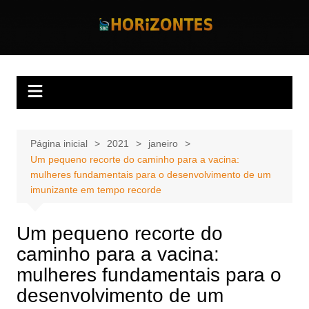
Ir
para
Horizontes
Revista Horizontes
o
conteúdo
Página inicial
2021
janeiro
Um pequeno recorte do caminho para a vacina:
mulheres fundamentais para o desenvolvimento de um
imunizante em tempo recorde
Um pequeno recorte do
caminho para a vacina:
mulheres fundamentais para o
desenvolvimento de um