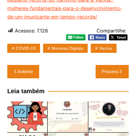
mulheres-fundamentais-para-o-desenvolvimento-
de-um-imunizante-em-tempo-recorde/
Acessos:
7.128
Compartilhe:
COVID-19
Meninas Digitais
Vacina
Navegação
Anterior
Próximo
de
Post
Leia também