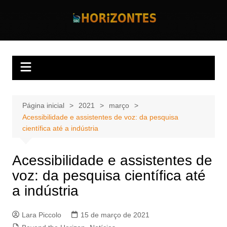
Ir
para
Horizontes
Revista Horizontes
o
conteúdo
Página inicial
2021
março
Acessibilidade e assistentes de voz: da pesquisa
científica até a indústria
Acessibilidade e assistentes de
voz: da pesquisa científica até
a indústria
Lara Piccolo
15 de março de 2021