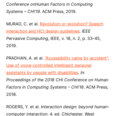
Conference onHuman Factors in Computing
Systems – CHI’19
. ACM Press, 2019.
MURAD, C. et al.
Revolution or evolution? Speech
interaction and HCI design guidelines
.
IEEE
Pervasive Computing
, IEEE, v. 18, n. 2, p. 33–45,
2019.
PRADHAN, A. et al.
“Accessibility came by accident”:
Use of voice-controlled intelligent personal
assistants by people with disabilities
.
In:
Proceedings of the 2018 CHI Conference on Human
Factors in Computing Systems – CHI’18
. ACM Press,
2018.
ROGERS, Y. et al.
Interaction design: beyond human-
computer interaction
. 4. ed. Chichester, West