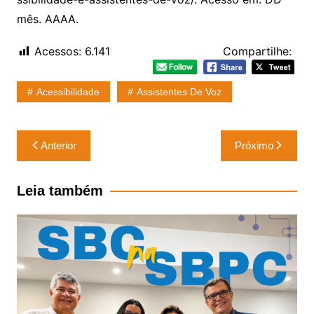
mês. AAAA.
Acessos:
6.141
Compartilhe:
Acessibilidade
Assistentes De Voz
Navegação
Anterior
Próximo
de
Post
Leia também