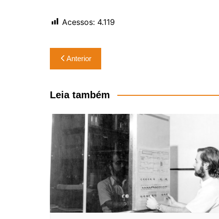
Acessos:
4.119
Navegação
Anterior
de
Post
Leia também