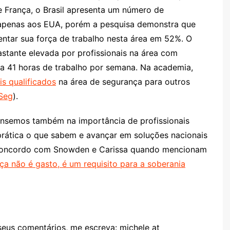
 França, o Brasil apresenta um número de
or apenas aos EUA, porém a pesquisa demonstra que
ntar sua força de trabalho nesta área em 52%. O
tante elevada por profissionais na área com
a 41 horas de trabalho por semana. Na academia,
is qualificados
na área de segurança para outros
ESeg
).
pensemos também na importância de profissionais
prática o que sabem e avançar em soluções nacionais
. Concordo com Snowden e Carissa quando mencionam
ça não é gasto, é um requisito para a soberania
 seus comentários, me escreva: michele at