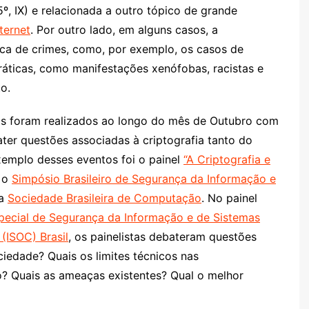
º, IX) e relacionada a outro tópico de grande
ternet
. Por outro lado, em alguns casos, a
tica de crimes, como, por exemplo, os casos de
ráticas, como manifestações xenófobas, racistas e
o.
ais foram realizados ao longo do mês de Outubro com
ater questões associadas à criptografia tanto do
xemplo desses eventos foi o painel
“A Criptografia e
e o
Simpósio Brasileiro de Segurança da Informação e
a
Sociedade Brasileira de Computação
. No painel
ecial de Segurança da Informação e de Sistemas
 (ISOC) Brasil
, os painelistas debateram questões
ciedade? Quais os limites técnicos nas
? Quais as ameaças existentes? Qual o melhor