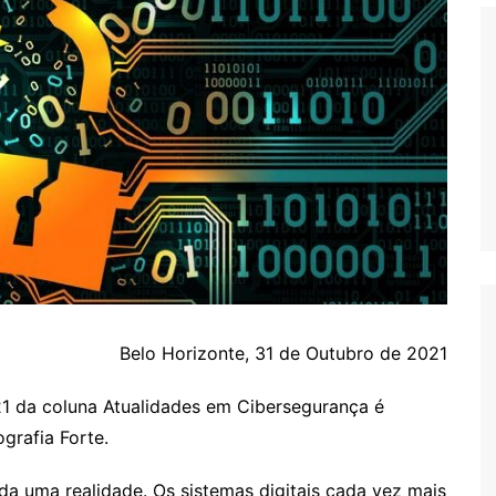
Histórico
COVID
Entrevistas
Eu sou a cara da
computação
Hora do Chat
O Caso do Vestível
Controlador
Belo Horizonte, 31 de Outubro de 2021
1 da coluna Atualidades em Cibersegurança é
ografia Forte.
da uma realidade. Os sistemas digitais cada vez mais