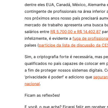
dentre eles EUA, Canadá, México, Alemanha e
contingente de profissionais na área inferi
nos próximos anos nosso país precisará aume
mercado de trabalho apresenta uma busca bas
salários entre
R$ 5.700,00 e R$ 14.402,87
par
infelizmente, é evidente a
fuga de profissiona
países (
participe da lista de discussão da C
Sim, a criptografia forte é necessária, mas 
qualificados no país capazes de colocar em 
a fim de proteger nossos sistemas digitais
‘privacidade é poder!’ e adiciono que
seguran
nacional
.
Ficam as reflexões!
E você, o que acha? Ficarei feliz em receber