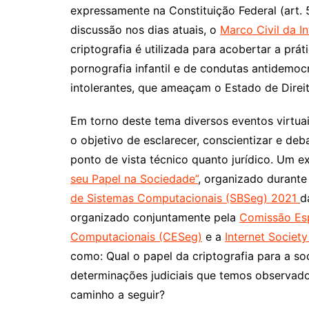
expressamente na Constituição Federal (art. 5
discussão nos dias atuais, o
Marco Civil da In
criptografia é utilizada para acobertar a prá
pornografia infantil e de condutas antidemoc
intolerantes, que ameaçam o Estado de Direit
Em torno deste tema diversos eventos virtu
o objetivo de esclarecer, conscientizar e deb
ponto de vista técnico quanto jurídico. Um e
seu Papel na Sociedade”
, organizado durant
de Sistemas Computacionais (SBSeg) 2021
d
organizado conjuntamente pela
Comissão Esp
Computacionais (CESeg)
e a
Internet Society
como: Qual o papel da criptografia para a so
determinações judiciais que temos observado
caminho a seguir?