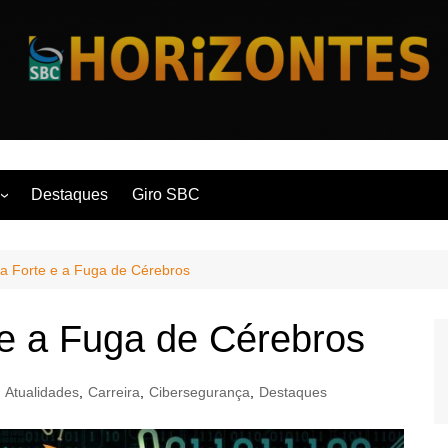
Horizontes
Destaques
Giro SBC
nça
fia Forte e a Fuga de Cérebros
 Contemporânea
e e a Fuga de Cérebros
Atualidades
,
Carreira
,
Cibersegurança
,
Destaques