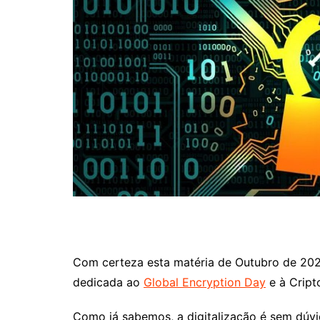
Meninas Digitais
Personalidades da
Computação
Variedades
Com certeza esta matéria de Outubro de 202
dedicada ao
Global Encryption Day
e à Cript
Como já sabemos, a digitalização é sem dúvi