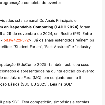
 programação completa do evento:
ovidades esta semana! Os Anais Principais e
ium on Dependable Computing (LADC 2024)
foram
26 a 29 de novembro de 2024, em Recife (PE). Entre
 <
bit.ly/42zPu7Z
>. Já os anais estendidos reúnem os
élites: “Student Forum”, “Fast Abstract” e “Industry
omputação (EduComp 2025) também publicou seus
ecionados e apresentados na quinta edição do evento
de de Juiz de Fora (MG), em conjunto com o II
ção Básica (SBC-EB 2025). Leia na SOL:
l pela SBC! Tem competição, simpósios e escolas