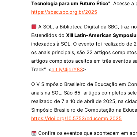
Tecnologia para um Futuro Ético”
. Acesse a
https://sbsc.sbc.org.br/2025
A SOL, a Biblioteca Digital da SBC, traz n
Estendidos do
XIII Latin-American Sympos
indexados à SOL. O evento foi realizado de 
os anais principais, são 22 artigos completos
artigos completos aceitos em três eventos sat
Track”. <
bit.ly/4jdrY83
>.
O V Simpósio Brasileiro de Educação em C
anais na SOL. São 65 artigos completos sel
realizado de 7 a 10 de abril de 2025, na cida
Simpósio Brasileiro de Computação na Educa
https://doi.org/10.5753/educomp.2025
Confira os eventos que acontecem em abri