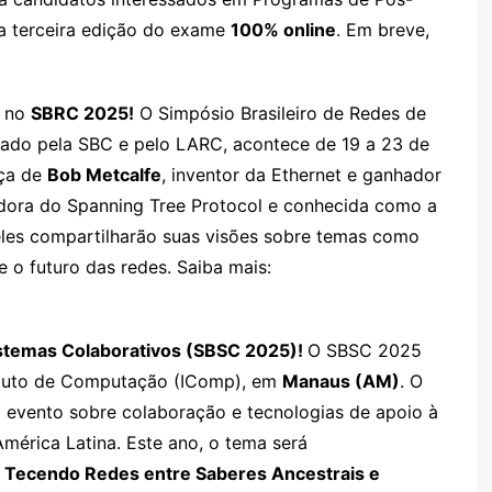
 a terceira edição do exame
100% online
. Em breve,
o no
SBRC 2025!
O Simpósio Brasileiro de Redes de
zado pela SBC e pelo LARC, acontece de 19 a 23 de
nça de
Bob Metcalfe
, inventor da Ethernet e ganhador
adora do Spanning Tree Protocol e conhecida como a
 eles compartilharão suas visões sobre temas como
e o futuro das redes. Saiba mais:
istemas Colaborativos (SBSC 2025)!
O SBSC 2025
tituto de Computação (IComp), em
Manaus (AM)
. O
l evento sobre colaboração e tecnologias de apoio à
mérica Latina. Este ano, o tema será
: Tecendo Redes entre Saberes Ancestrais e