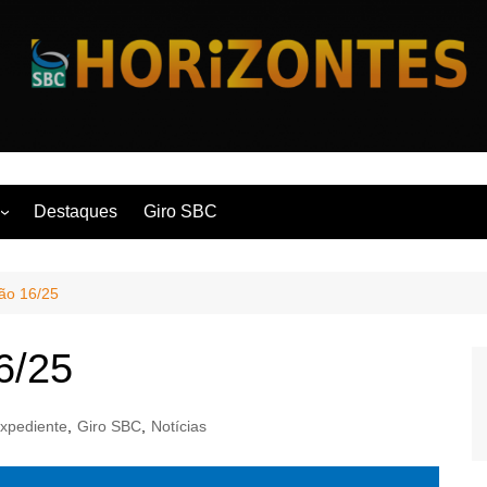
Horizontes
Destaques
Giro SBC
nça
ção 16/25
 Contemporânea
6/25
xpediente
,
Giro SBC
,
Notícias