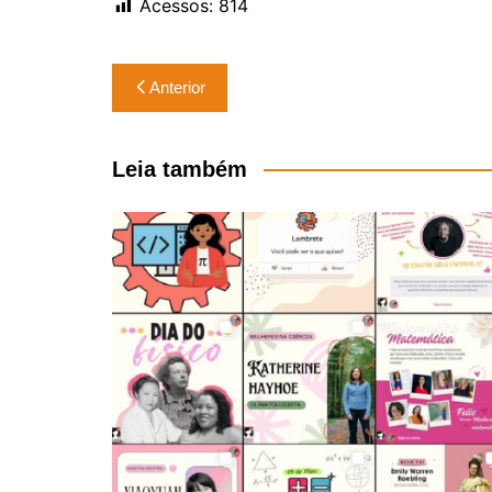
Acessos:
814
Navegação
Anterior
de
Post
Leia também