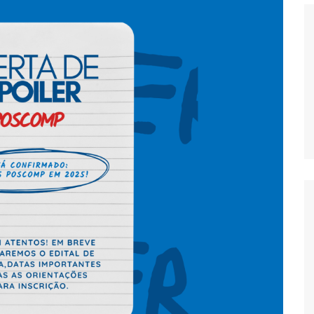
Histórico
COVID
Entrevistas
Eu sou a cara da
computação
Hora do Chat
O Caso do Vestível
Controlador