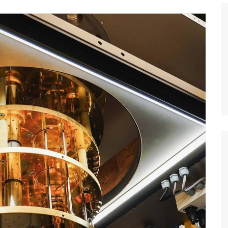
Histórico
COVID
Entrevistas
Eu sou a cara da
computação
Hora do Chat
O Caso do Vestível
Controlador