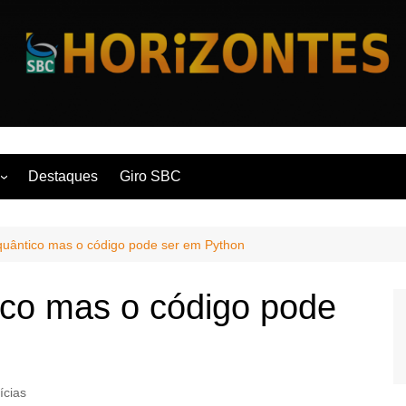
Horizontes
Destaques
Giro SBC
nça
quântico mas o código pode ser em Python
 Contemporânea
ico mas o código pode
ícias