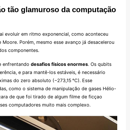
 não tão glamuroso da computação
ai evoluir em ritmo exponencial, como aconteceu
de Moore. Porém, mesmo esse avanço já desacelerou
 dos componentes.
ce enfrentando
desafios físicos enormes
. Os qubits
erência, e para mantê-los estáveis, é necessário
ximas do zero absoluto (−273,15 °C). Esse
das, como o sistema de manipulação de gases Hélio-
ra de que foi tirado de algum filme de ficçao
desses computadores muito mais complexo.