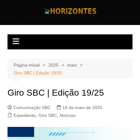
Ir
para
Horizontes
Revista Horizontes
o
conteúdo
Página inicial
2025
maio
Giro SBC | Edição 19/25
Giro SBC | Edição 19/25
Comunicação SBC
16 de maio de 2025
Expediente
,
Giro SBC
,
Notícias