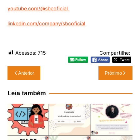
youtube.com/@sbcoficial
linkedin.com/company/sbcoficial
Acessos:
715
Compartilhe:
Navegação
Anterior
Próximo
de
Post
Leia também