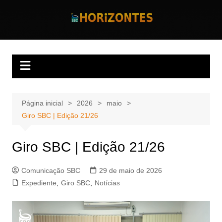
Ir
para
Horizontes
Revista Horizontes
o
conteúdo
Página inicial
2026
maio
Giro SBC | Edição 21/26
Giro SBC | Edição 21/26
Comunicação SBC
29 de maio de 2026
Expediente
,
Giro SBC
,
Notícias