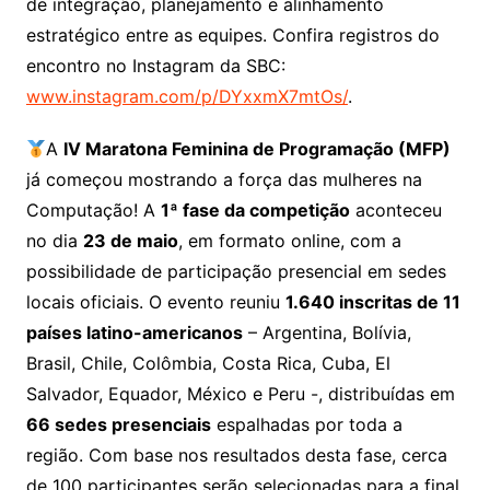
de integração, planejamento e alinhamento
estratégico entre as equipes. Confira registros do
encontro no Instagram da SBC:
www.instagram.com/p/DYxxmX7mtOs/
.
A
IV Maratona Feminina de Programação (MFP)
já começou mostrando a força das mulheres na
Computação! A
1ª fase da competição
aconteceu
no dia
23 de maio
, em formato online, com a
possibilidade de participação presencial em sedes
locais oficiais. O evento reuniu
1.640 inscritas de 11
países latino-americanos
– Argentina, Bolívia,
Brasil, Chile, Colômbia, Costa Rica, Cuba, El
Salvador, Equador, México e Peru -, distribuídas em
66 sedes presenciais
espalhadas por toda a
região. Com base nos resultados desta fase, cerca
de 100 participantes serão selecionadas para a final