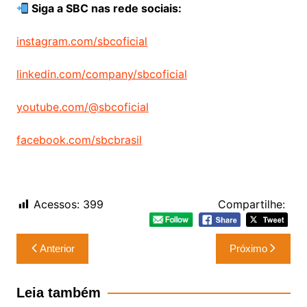
Siga a SBC nas rede sociais:
instagram.com/sbcoficial
linkedin.com/company/sbcoficial
youtube.com/@
sbcoficial
facebook.com/sbcbrasil
Acessos:
399
Compartilhe:
Navegação
Anterior
Próximo
de
Post
Leia também