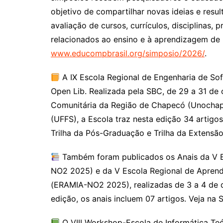
objetivo de compartilhar novas ideias e res
avaliação de cursos, currículos, disciplinas, p
relacionados ao ensino e à aprendizagem de
www.educompbrasil.org/simposio/2026/
.
A IX Escola Regional de Engenharia de So
Open Lib. Realizada pela SBC, de 29 a 31 de
Comunitária da Região de Chapecó (Unochapec
(UFFS), a Escola traz nesta edição 34 artigos 
Trilha da Pós-Graduação e Trilha da Extensão
Também foram publicados os Anais da V E
NO2 2025) e da V Escola Regional de Aprendiz
(ERAMIA-NO2 2025), realizadas de 3 a 4 de
edição, os anais incluem 07 artigos. Veja na
O VIII Workshop-Escola de Informática Te