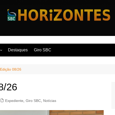
Horizontes
Destaques
Giro SBC
nça
 Edição 08/26
 Contemporânea
8/26
Expediente
,
Giro SBC
,
Notícias