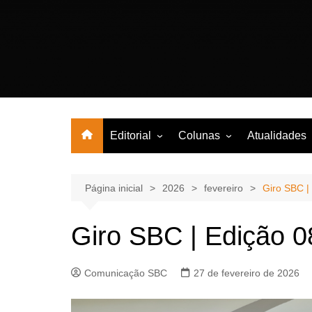
Ir
para
o
Revista Horizontes
conteúdo
Editorial
Colunas
Atualidades
Comitê Editorial
Ciência
Cibersegura
Dicas de Escrita
Beyond the Horizon
Jogos
Página inicial
2026
fevereiro
Giro SBC |
Mensagem dos Editores
Carreira
SI e Cultura
Giro SBC | Edição 0
Palavra da Presidência
Cultura e Crítica
Soberania
Publique na Horizontes
Educação
Vida Digital
Comunicação SBC
27 de fevereiro de 2026
Sobre a Horizontes
Extensão
SBC
Eventologia