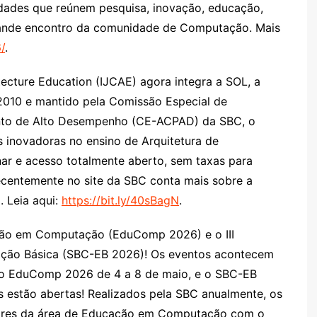
vidades que reúnem pesquisa, inovação, educação,
 grande encontro da comunidade de Computação. Mais
/
.
tecture Education (IJCAE) agora integra a SOL, a
 2010 e mantido pela Comissão Especial de
nto de Alto Desempenho (CE-ACPAD) da SBC, o
s inovadoras no ensino de Arquitetura de
ar e acesso totalmente aberto, sem taxas para
recentemente no site da SBC conta mais sobre a
. Leia aqui:
https://bit.ly/40sBagN
.
ação em Computação (EduComp 2026) e o III
ação Básica (SBC-EB 2026)! Os eventos acontecem
o EduComp 2026 de 4 a 8 de maio, e o SBC-EB
s estão abertas! Realizados pela SBC anualmente, os
ores da área de Educação em Computação com o