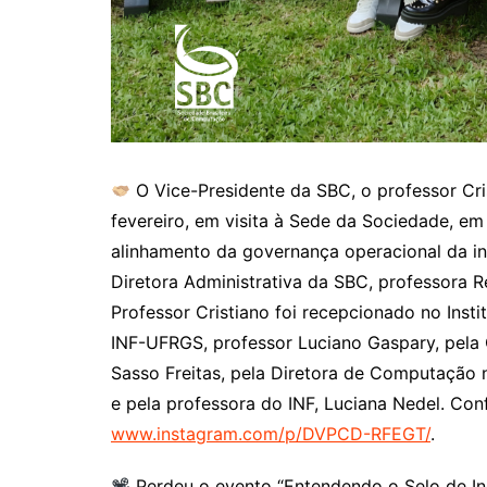
O Vice-Presidente da SBC, o professor Cris
fevereiro, em visita à Sede da Sociedade, em
alinhamento da governança operacional da in
Diretora Administrativa da SBC, professora 
Professor Cristiano foi recepcionado no Inst
INF-UFRGS, professor Luciano Gaspary, pela 
Sasso Freitas, pela Diretora de Computação 
e pela professora do INF, Luciana Nedel. Con
www.instagram.com/p/DVPCD-RFEGT/
.
Perdeu o evento “Entendendo o Selo de Ino