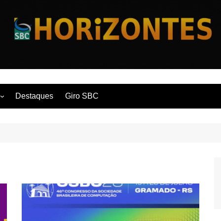
Horizontes
Destaques
Giro SBC
nça
 Contemporânea