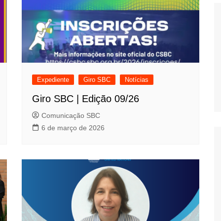
Histórico
COVID
Expediente
Giro SBC
Notícias
Entrevistas
Giro SBC | Edição 09/26
Eu sou a cara da
computação
Comunicação SBC
Hora do Chat
6 de março de 2026
O Caso do Vestível
Controlador