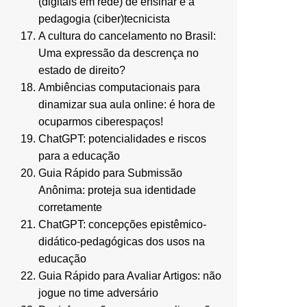
(digitais em rede) de ensinar e a
pedagogia (ciber)tecnicista
A cultura do cancelamento no Brasil:
Uma expressão da descrença no
estado de direito?
Ambiências computacionais para
dinamizar sua aula online: é hora de
ocuparmos ciberespaços!
ChatGPT: potencialidades e riscos
para a educação
Guia Rápido para Submissão
Anônima: proteja sua identidade
corretamente
ChatGPT: concepções epistêmico-
didático-pedagógicas dos usos na
educação
Guia Rápido para Avaliar Artigos: não
jogue no time adversário