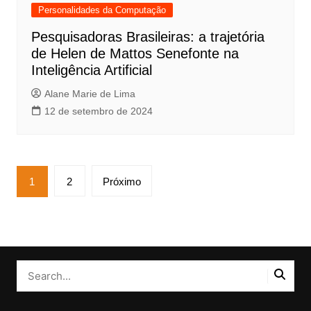
Personalidades da Computação
Pesquisadoras Brasileiras: a trajetória
de Helen de Mattos Senefonte na
Inteligência Artificial
Alane Marie de Lima
12 de setembro de 2024
Paginação
1
2
Próximo
de
posts