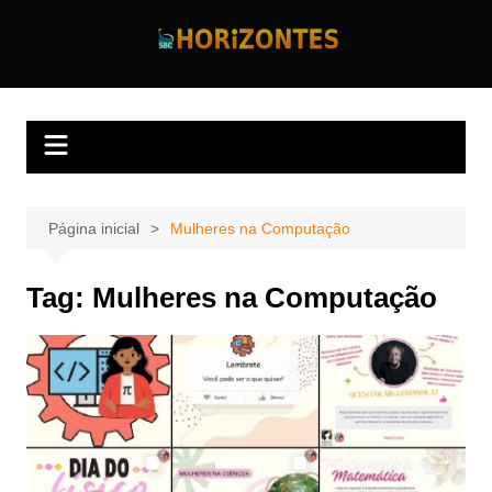
Ir
para
Horizontes
Revista Horizontes
o
conteúdo
Página inicial
Mulheres na Computação
Tag:
Mulheres na Computação