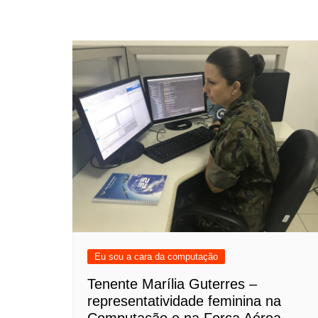
Eu sou a cara da computação
Tenente Marília Guterres –
representatividade feminina na