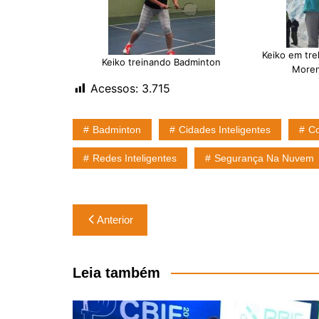
Keiko em tre
Keiko treinando Badminton
Moren
Acessos:
3.715
Badminton
Cidades Inteligentes
C
Redes Inteligentes
Segurança Na Nuvem
Navegação
Anterior
de
Post
Leia também