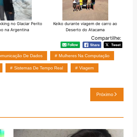
kking no Glaciar Perito
Keiko durante viagem de carro ao
o na Argentina
Deserto do Atacama
Compartilhe:
omunicação De Dados
Mulheres Na Computação
Sistemas De Tempo Real
Viagem
Próximo