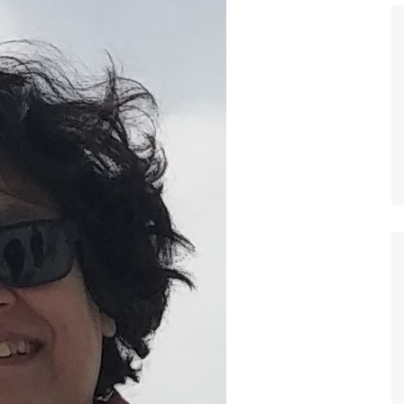
Histórico
COVID
Entrevistas
Eu sou a cara da
computação
Hora do Chat
O Caso do Vestível
Controlador