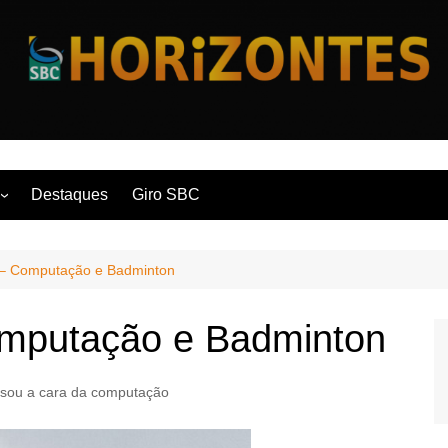
Horizontes
Destaques
Giro SBC
nça
 – Computação e Badminton
 Contemporânea
omputação e Badminton
 sou a cara da computação