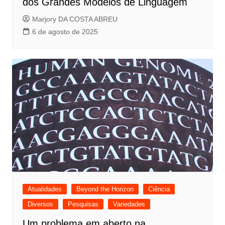
dos Grandes Modelos de Linguagem
Marjory DA COSTA ABREU
6 de agosto de 2025
Atualidades
Beyond the Horizon
Ciência
Diversos
Pesquisas
Variedades
Um problema em aberto na