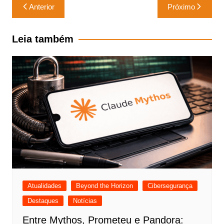
Navegação
Anterior
Próximo
de
Post
Leia também
Atualidades
Beyond the Horizon
Cibersegurança
Destaques
Notícias
Entre Mythos, Prometeu e Pandora: