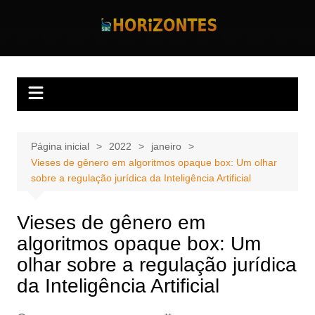
Ir
para
Horizontes
Revista Horizontes
o
conteúdo
Página inicial
2022
janeiro
Vieses de gênero em algoritmos opaque box: Um olhar
sobre a regulação jurídica da Inteligência Artificial
Vieses de gênero em
algoritmos opaque box: Um
olhar sobre a regulação jurídica
da Inteligência Artificial