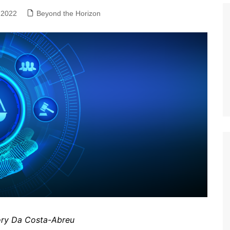
 2022
Beyond the Horizon
Histórico
COVID
Entrevistas
Eu sou a cara da
computação
Hora do Chat
O Caso do Vestível
Controlador
jory Da Costa-Abreu