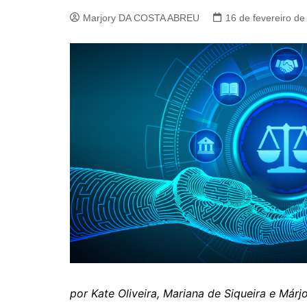
Meninas Digitais
Marjory DA COSTA ABREU
16 de fevereiro de
Personalidades da
Computação
Variedades
por
Kate Oliveira, Mariana de Siqueira e Már