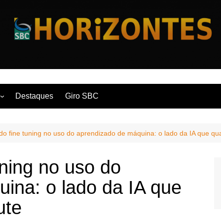
Horizontes
Destaques
Giro SBC
nça
do fine tuning no uso do aprendizado de máquina: o lado da IA que q
 Contemporânea
uning no uso do
ina: o lado da IA que
ute