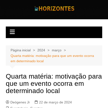
Ir
para
Horizontes
Revista Horizontes
o
conteúdo
Página inicial
2024
março
Quarta matéria: motivação para que um evento ocorra
em determinado local
Quarta matéria: motivação para
que um evento ocorra em
determinado local
Deógenes Jr
22 de março de 2024